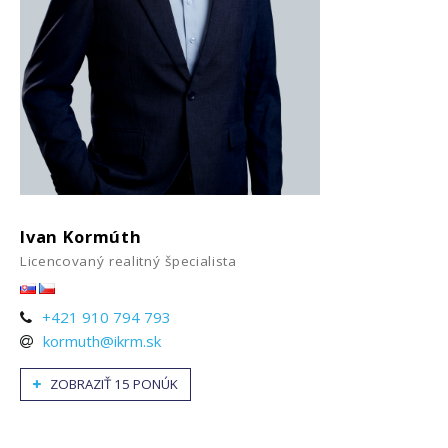
Ivan Kormúth
Licencovaný realitný špecialista
+421 910 794 793
kormuth@ikrm.sk
ZOBRAZIŤ 15 PONÚK