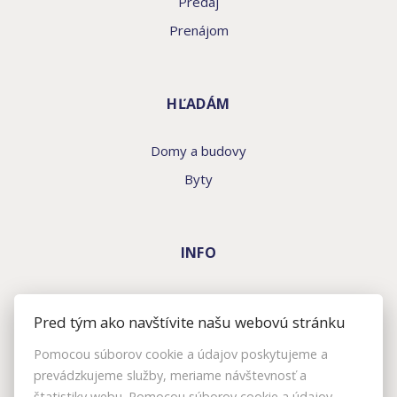
Predaj
Prenájom
HĽADÁM
Domy a budovy
Byty
INFO
Makléri
Pred tým ako navštívite našu webovú stránku
Napíšte nám
Pomocou súborov cookie a údajov poskytujeme a
Kontakt
prevádzkujeme služby, meriame návštevnosť a
Nastavenie cookies
štatistiky webu. Pomocou súborov cookie a údajov