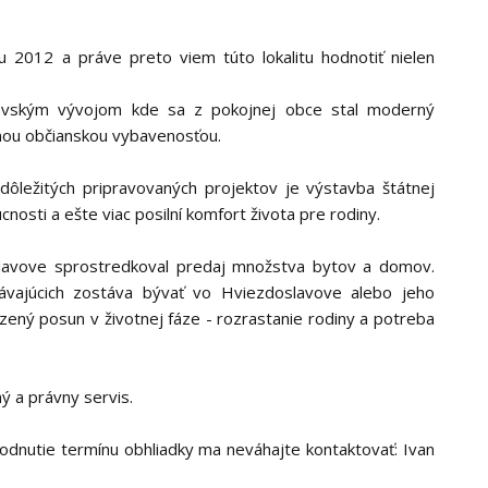
 2012 a práve preto viem túto lokalitu hodnotiť nielen
rovským vývojom kde sa z pokojnej obce stal moderný
tnou občianskou vybavenosťou.
dôležitých pripravovaných projektov je výstavba štátnej
cnosti a ešte viac posilní komfort života pre rodiny.
lavove sprostredkoval predaj množstva bytov a domov.
ávajúcich zostáva bývať vo Hviezdoslavove alebo jeho
zený posun v životnej fáze - rozrastanie rodiny a potreba
 a právny servis.
hodnutie termínu obhliadky ma neváhajte kontaktovať: Ivan