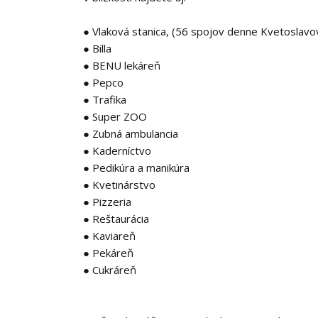
● Vlaková stanica, (56 spojov denne Kvetoslavov
● Billa
● BENU lekáreň
● Pepco
● Trafika
● Super ZOO
● Zubná ambulancia
● Kaderníctvo
● Pedikúra a manikúra
● Kvetinárstvo
● Pizzeria
● Reštaurácia
● Kaviareň
● Pekáreň
● Cukráreň