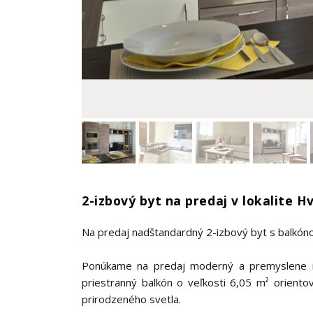
2-izbový byt na predaj v lokalite 
Na predaj nadštandardný 2-izbový byt s balkón
Ponúkame na predaj moderný a premyslene r
priestranný balkón o veľkosti 6,05 m² oriento
prirodzeného svetla.