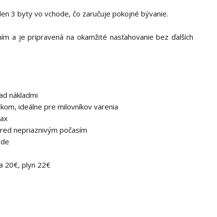
len 3 byty vo vchode, čo zaručuje pokojné bývanie.
m a je pripravená na okamžité nasťahovanie bez ďalších
nad nákladmi
kom, ideálne pre milovníkov varenia
lax
 pred nepriaznivým počasím
ode
a 20€, plyn 22€