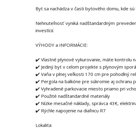
Byt sa nachádza v časti bytového domu, kde sú 
Nehnuteľnosť vyniká nadštandardným prevedení
investícií.
VÝHODY a INFORMÁCIE:
✔️ Vlastné plynové vykurovanie, máte kontrolu 
✔️ Jediný byt v celom projekte s plynovým sporá
✔️ Vaňa v plnej veľkosti 170 cm pre pohodlný re
✔️ Pergola na balkóne pre súkromie aj ochranu
✔️ Vyhradené parkovacie miesto priamo pri vch
✔️ Použité nadštandardné materiály
✔️ Nízke mesačné náklady, správca 43€, elektrin
✔️ Rýchle napojenie na diaľnicu R7
Lokalita: