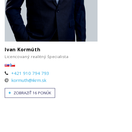
Ivan Kormúth
Licencovaný realitný špecialista
+421 910 794 793
kormuth@ikrm.sk
ZOBRAZIŤ 16 PONÚK