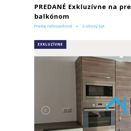
PREDANÉ Exkluzívne na pred
balkónom
Predaj nehnuteľností
2-izbový byt
EXKLUZÍVNE