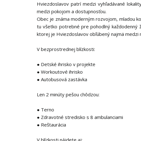
Hviezdoslavov patrí medzi vyhľadávané lokality
medzi pokojom a dostupnosťou.
Obec je známa moderným rozvojom, mladou kom
tu všetko potrebné pre pohodlný každodenný ž
ktorej je Hviezdoslavov obľúbený najmä medzi m
V bezprostrednej blízkosti:
● Detské ihrisko v projekte
● Workoutové ihrisko
● Autobusová zastávka
Len 2 minúty pešou chôdzou:
● Terno
● Zdravotné stredisko s 8 ambulanciami
● Reštaurácia
V blízkosti nájdete aj: