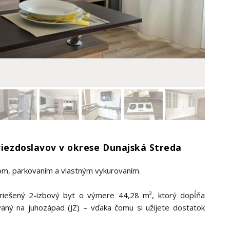
Hviezdoslavov v okrese Dunajská Streda
om, parkovaním a vlastným vykurovaním.
iešený 2-izbový byt o výmere 44,28 m², ktorý dopĺňa
vaný na juhozápad (JZ) – vďaka čomu si užijete dostatok