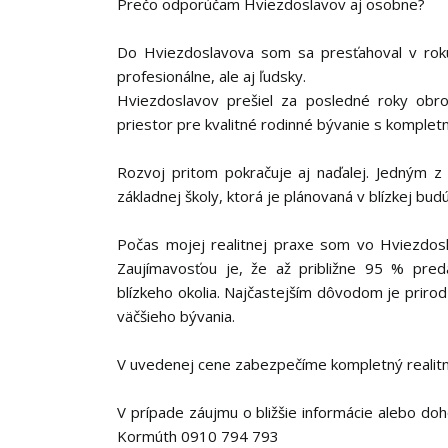
Prečo odporúčam Hviezdoslavov aj osobne?
Do Hviezdoslavova som sa presťahoval v roku
profesionálne, ale aj ľudsky.
Hviezdoslavov prešiel za posledné roky ob
priestor pre kvalitné rodinné bývanie s komple
Rozvoj pritom pokračuje aj naďalej. Jedným z 
základnej školy, ktorá je plánovaná v blízkej budú
Počas mojej realitnej praxe som vo Hviezdos
Zaujímavosťou je, že až približne 95 % pred
blízkeho okolia. Najčastejším dôvodom je prirod
väčšieho bývania.
V uvedenej cene zabezpečíme kompletný realitný
V prípade záujmu o bližšie informácie alebo do
Kormúth 0910 794 793