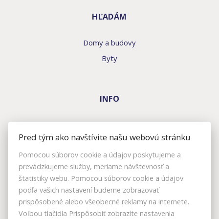
HĽADÁM
Domy a budovy
Byty
INFO
Makléri
Pred tým ako navštívite našu webovú stránku
Napíšte nám
Pomocou súborov cookie a údajov poskytujeme a
Kontakt
prevádzkujeme služby, meriame návštevnosť a
Nastavenie cookies
štatistiky webu. Pomocou súborov cookie a údajov
podľa vašich nastavení budeme zobrazovať
prispôsobené alebo všeobecné reklamy na internete.
Voľbou tlačidla Prispôsobiť zobrazíte nastavenia