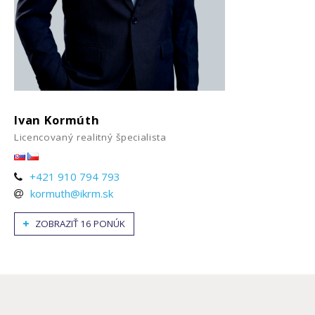
Ivan Kormúth
Licencovaný realitný špecialista
+421 910 794 793
kormuth@ikrm.sk
ZOBRAZIŤ 16 PONÚK