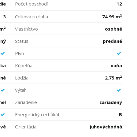
die
Počet poschodí
12
3
Celková rozloha
74.99 m²
 m²
Vlastníctvo
osobné
ený
Status
predané
Plyn
ika
Kúpeľňa
vaňa
čné
Lódžia
2.75 m²
Výťah
nel
Zariadenie
zariadený
Energetický certifikát
B
ové
Orientácia
juhovýchodná