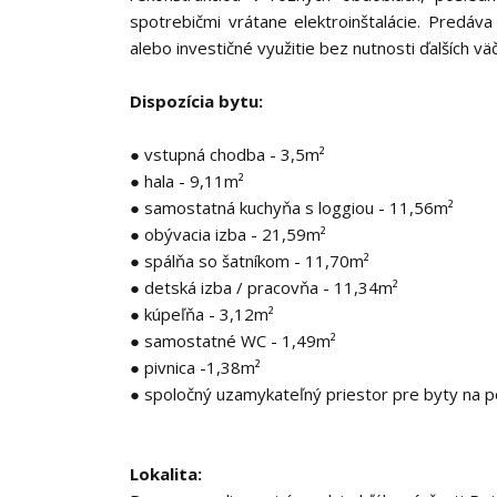
spotrebičmi vrátane elektroinštalácie. Predá
alebo investičné využitie bez nutnosti ďalších vä
Dispozícia bytu:
● vstupná chodba - 3,5m²
● hala - 9,11m²
● samostatná kuchyňa s loggiou - 11,56m²
● obývacia izba - 21,59m²
● spálňa so šatníkom - 11,70m²
● detská izba / pracovňa - 11,34m²
● kúpeľňa - 3,12m²
● samostatné WC - 1,49m²
● pivnica -1,38m²
● spoločný uzamykateľný priestor pre byty na 
Lokalita: