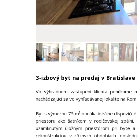
3-izbový byt na predaj v Bratislave
Vo výhradnom zastúpení klienta ponúkame na
nachádzajúci sa vo vyhľadávanej lokalite na Roman
Byt s výmerou 75 m² ponúka ideálne dispozičné 
priestoru ako šatníkom v rodičovskej spálni
uzamknutým úložným priestorom pri byte a s
rekonštrukciou v rôznych obdobiach, posled