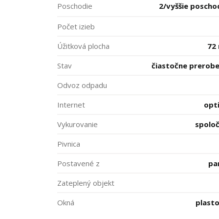
Poschodie
2/vyššie poscho
Počet izieb
Úžitková plocha
72
Stav
čiastočne prerob
Odvoz odpadu
Internet
opt
Vykurovanie
spolo
Pivnica
Postavené z
pa
Zateplený objekt
Okná
plast