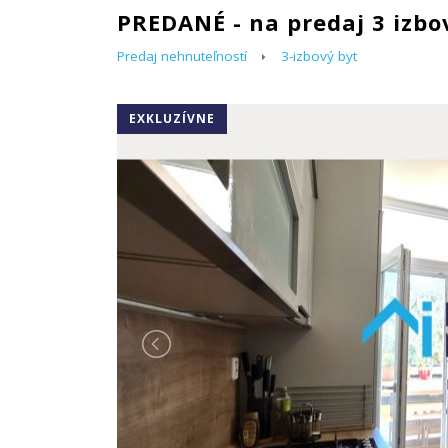
PREDANÉ - na predaj 3 izbo
Predaj nehnuteľností
3-izbový byt
EXKLUZÍVNE