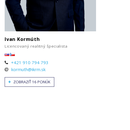
Ivan Kormúth
Licencovaný realitný špecialista
+421 910 794 793
kormuth@ikrm.sk
ZOBRAZIŤ 16 PONÚK