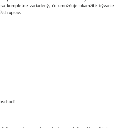
va sa kompletne zariadený, čo umožňuje okamžité bývanie
čších úprav.
poschodí