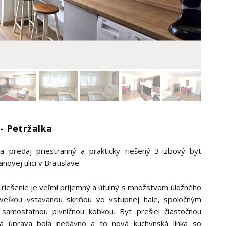
 - Petržalka
 predaj priestranný a prakticky riešený 3-izbový byt
ovej ulici v Bratislave.
riešenie je veľmi príjemný a útulný s množstvom úložného
, veľkou vstavanou skriňou vo vstupnej hale, spoločným
amostatnou pivničnou kobkou. Byt prešiel čiastočnou
ná úprava bola nedávno a to nová kuchynská linka so