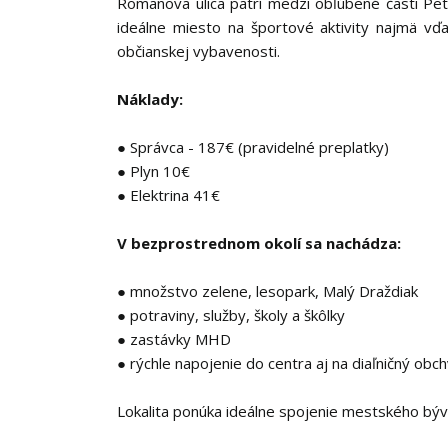
Romanova ulica patrí medzi obľúbené časti Pet
ideálne miesto na športové aktivity najmä v
občianskej vybavenosti.
Náklady:
● Správca - 187€ (pravidelné preplatky)
● Plyn 10€
● Elektrina 41€
V bezprostrednom okolí sa nachádza:
● množstvo zelene, lesopark, Malý Draždiak
● potraviny, služby, školy a škôlky
● zastávky MHD
● rýchle napojenie do centra aj na diaľničný obc
Lokalita ponúka ideálne spojenie mestského býv