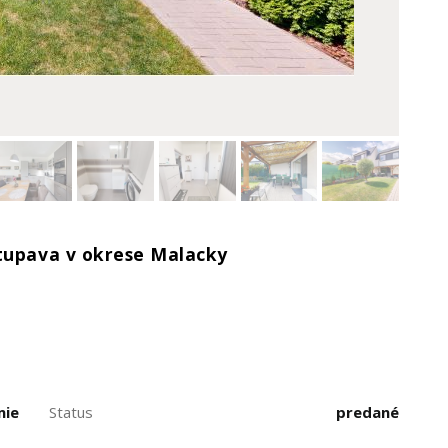
Stupava v okrese Malacky
mie
Status
predané