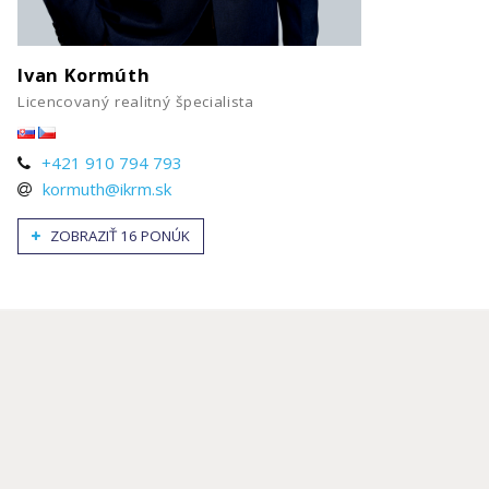
Ivan Kormúth
Licencovaný realitný špecialista
+421 910 794 793
kormuth@ikrm.sk
ZOBRAZIŤ 16 PONÚK