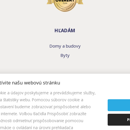
HĽADÁM
Domy a budovy
Byty
tívite našu webovú stránku
ie a údajov poskytujeme a prevádzkujeme služby,
 štatistiky webu. Pomocou súborov cookie a
nastavení budeme zobrazovať prispôsobené alebo
nternete. Voľbou tlačidla Prispôsobiť zobrazíte
P
ožnosti odmietnuť prispôsobovanie pomocou
© 2026 -
Ivan Kormúth
rmácie o ovládaní na úrovni prehliadača