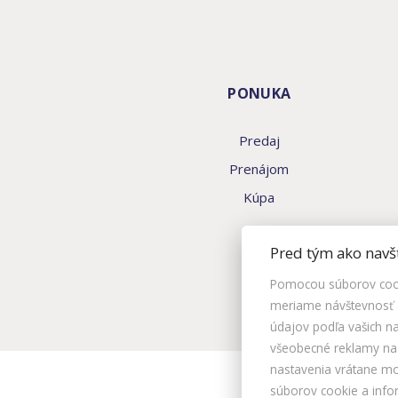
PONUKA
Predaj
Prenájom
Kúpa
Pred tým ako navš
Pomocou súborov cook
meriame návštevnosť a
údajov podľa vašich 
všeobecné reklamy na i
nastavenia vrátane m
súborov cookie a info